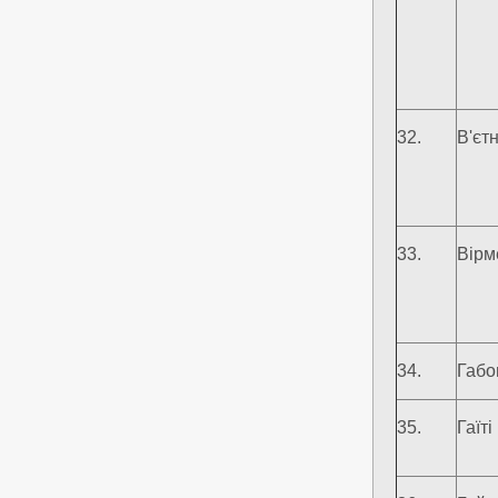
32.
В'єт
33.
Вірм
34.
Габо
35.
Гаїті