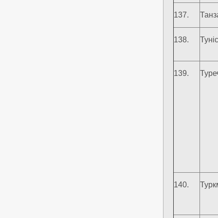
137.
Танз
138.
Туні
139.
Туре
140.
Турк