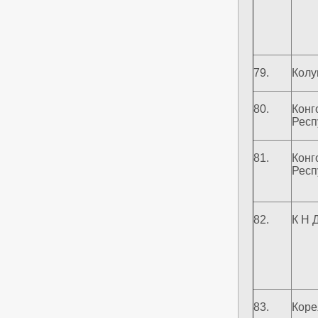
79.
Колу
80.
Конг
Респ
81.
Конг
Респ
82.
К Н 
83.
Коре