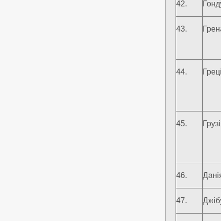
42.
Гонд
43.
Грен
44.
Грец
45.
Груз
46.
Дані
47.
Джіб