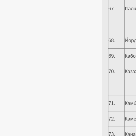
67.
Італі
68.
Йорд
69.
Кабо
70.
Каза
71.
Кам
72.
Каме
73.
Кана