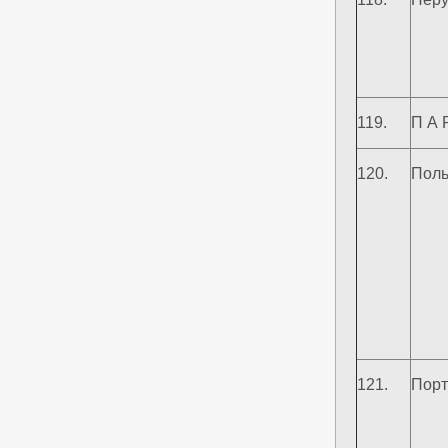
119.
П А 
120.
Пол
121.
Порт