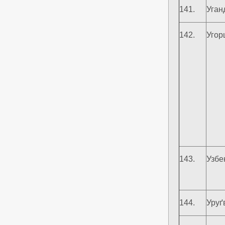
141.
Уган
142.
Угор
143.
Узбе
144.
Уруґ