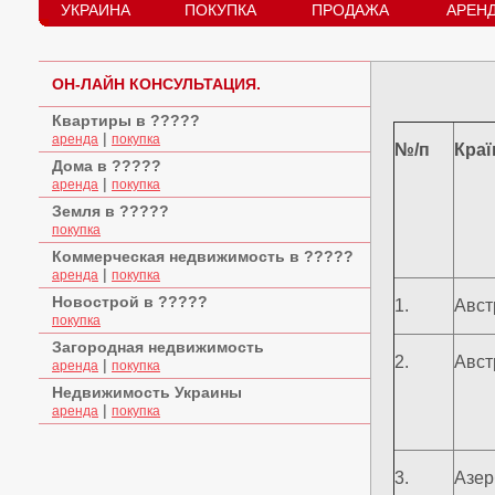
УКРАИНА
ПОКУПКА
ПРОДАЖА
АРЕН
ОН-ЛАЙН КОНСУЛЬТАЦИЯ.
Квартиры в ?????
|
аренда
покупка
№/п
Краї
Дома в ?????
|
аренда
покупка
Земля в ?????
покупка
Коммерческая недвижимость в ?????
|
аренда
покупка
Новострой в ?????
1.
Авст
покупка
Загородная недвижимость
2.
Авст
|
аренда
покупка
Недвижимость Украины
|
аренда
покупка
3.
Азер