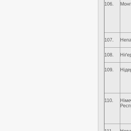
106.
Монг
107.
Неп
108.
Ніґе
109.
Ніде
110.
Німе
Респ