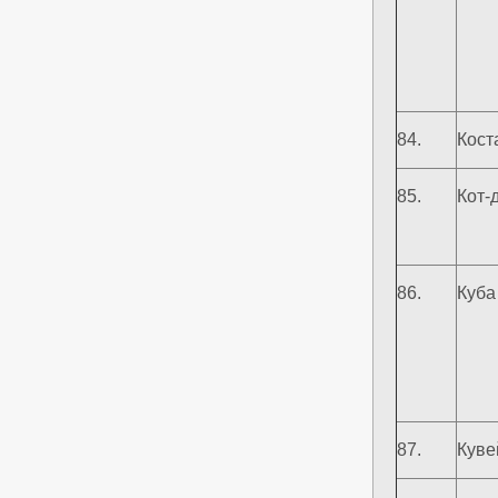
84.
Кост
85.
Кот-д
86.
Куба
87.
Куве