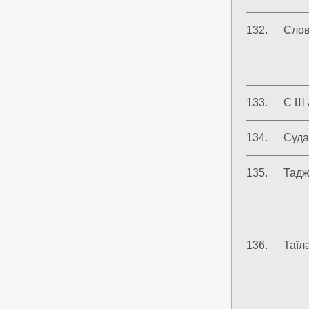
132.
Слов
133.
С Ш 
134.
Суда
135.
Тадж
136.
Таїл