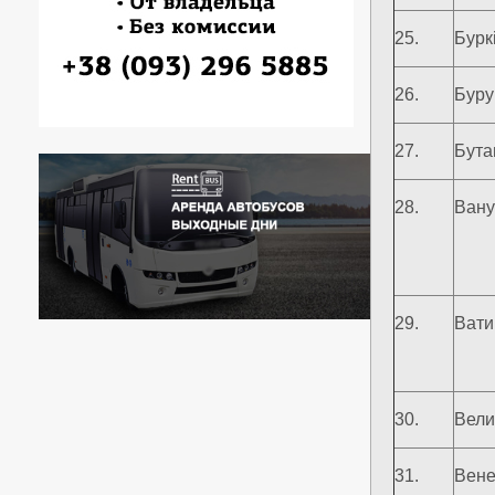
25.
Бурк
26.
Буру
27.
Бута
28.
Вану
29.
Вати
30.
Вели
31.
Вене