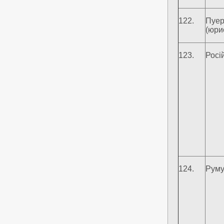
122.
Пуер
(юри
123.
Росі
124.
Руму