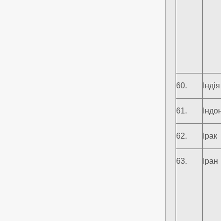
60.
Індія
61.
Індо
62.
Ірак
63.
Іран