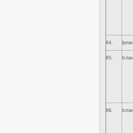
64.
Ірла
65.
Ісла
66.
Іспа