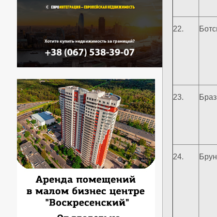
22.
Ботс
23.
Браз
24.
Брун