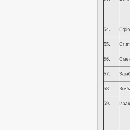
54.
Ефіо
55.
Єгип
56.
Єме
57.
Замб
58.
Зімб
59.
Ізраї