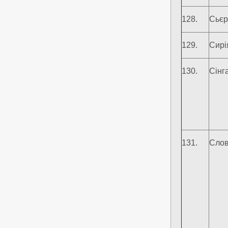
128.
Сьєр
129.
Сирі
130.
Сінг
131.
Слов