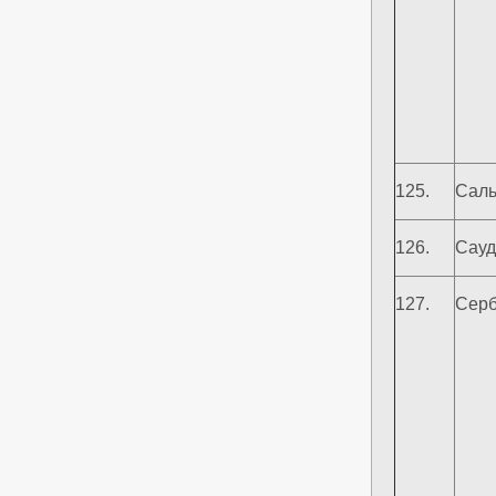
125.
Саль
126.
Сауд
127.
Серб