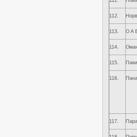
111.
Нова
112.
Норв
113.
О А 
114.
Ома
115.
Паки
116.
Пан
117.
Пара
118.
Пер