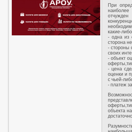
При опред
наиболее
отчужде
конкуренц
необходим
какие-либо
- одна из
сторона не
- стороны
своих инте
- объект 
оферты,ти
- цена сд
оценки и 
с чьей-либ
- платеж з
Возможнос
предста
оферты,ти
объекта н
достаточно
Разумнос
наибольш