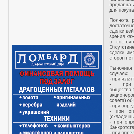
продавца 
для покупа
Полнота р
достат
сделки,де
зрения ка
о состоя
Отсутствие
сделки им
сторон нет
Рыночная 
случаях:
- при изъя
- при 
общества
акционер
совета) об
- при опре
- при оп
(складочны
- при опр
банкротств
- при опре