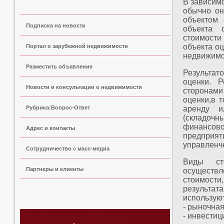
В зависимо
обычно он
объектом 
Подписка на новости
объекта 
стоимости
объекта о
Портал о зарубежной недвижимости
недвижимос
Разместить объявление
Результат
оценки. Р
Новости и консультации о недвижимости
сторонами
оценки,в 
Рубрика:Вопрос-Ответ
аренду ил
(складочн
финансово
Адрес и контакты
предпри
управленч
Сoтрудничество с масс-медиа
Виды сто
Партнеры и клиенты
осуществл
стоимост
результа
использую
- рыночная
- инвестиц