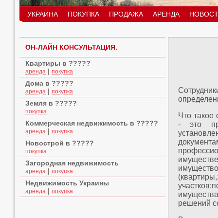
УКРАИНА
ПОКУПКА
ПРОДАЖА
АРЕНДА
НОВОСТ
ОН-ЛАЙН КОНСУЛЬТАЦИЯ.
Квартиры в ?????
|
аренда
покупка
Дома в ?????
Сотрудни
|
аренда
покупка
определени
Земля в ?????
покупка
Что такое
Коммерческая недвижимость в ?????
- это пр
|
аренда
покупка
установ
документа
Новострой в ?????
профессио
покупка
имуществе
Загородная недвижимость
имуществ
|
аренда
покупка
(квартир
Недвижимость Украины
участков;
|
аренда
покупка
имущества
решений с