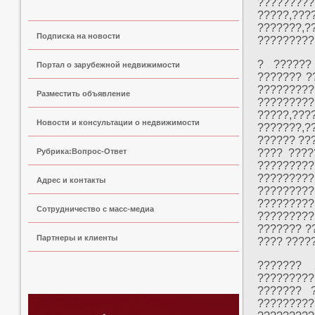
?????????
?????,??
???????,
Подписка на новости
?????????
? ??????
Портал о зарубежной недвижимости
??????? ?
?????
Разместить объявление
?????????
?????,??
Новости и консультации о недвижимости
???????,?
?????? ??
Рубрика:Вопрос-Ответ
???? ????
?????????
????????
Адрес и контакты
????????
?????????
Сoтрудничество с масс-медиа
?????????
??????? ?
Партнеры и клиенты
???? ????
??????? 
?????????
??????? 
????????