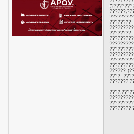
????????
(????????
??????,?
?????????
???????? 
?????????
???????
????????
????????
????????
?????????
????????
?????????
?????? (?
???? ???
??????? ?
????,???
????????
?????????
???????? 