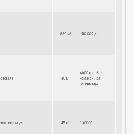
880 м²
450 000 у.е.
4000 грн. без
овская)
40 м²
комиссии,от
владельца
щатицкая ул.
45 м²
130000