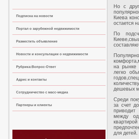
Но с друг
популярно
Подписка на новости
Киева кон
остается н
Портал о зарубежной недвижимости
По подсч
Киеве,св
Разместить объявление
составляю
Новости и консультации о недвижимости
Популярн
комфорта,
на рынке 
Рубрика:Вопрос-Ответ
легко объ
годов,сп
Адрес и контакты
количеств
дешевых м
Сoтрудничество с масс-медиа
Среди пок
за счет д
Партнеры и клиенты
приводит 
между од
квартирой
предпочтен
для детей.