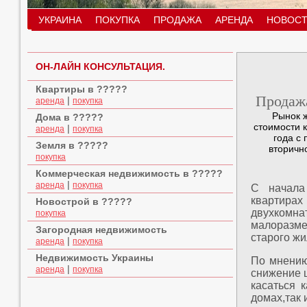
УКРАИНА
ПОКУПКА
ПРОДАЖА
АРЕНДА
НОВОСТ
ОН-ЛАЙН КОНСУЛЬТАЦИЯ.
Квартиры в ?????
Продаж
|
аренда
покупка
Рынок ж
Дома в ?????
стоимости 
|
аренда
покупка
года с
Земля в ?????
вторично
покупка
Коммерческая недвижимость в ?????
|
аренда
покупка
С начала
квартира
Новострой в ?????
двухкомнат
покупка
малоразме
Загородная недвижимость
старого жи
|
аренда
покупка
Недвижимость Украины
По мнению
|
аренда
покупка
снижение ц
касаться 
домах,так 