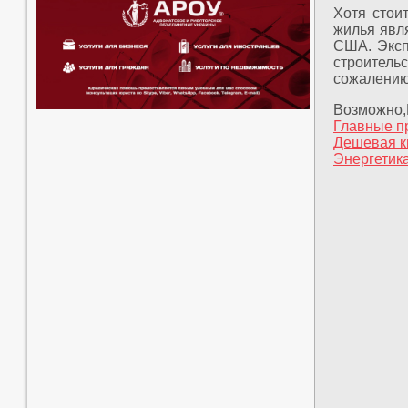
Хотя стои
жилья явля
США. Эксп
строитель
сожалению
Возможно,
Главные п
Дешевая к
Энергетик